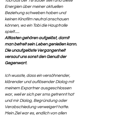
Tobi aus der 7B sauer sein und diese 
Energien über meiner aktuellen 
Beziehung schweben haben und 
keinen Kinofilm neutral anschauen 
können, wo ein Tobi die Hauptrolle 
spielt......
Altlasten gehören aufgelöst, damit 
man befreit sein Leben genießen kann.
Die unaufgelöste Vergangenheit 
versaut uns sonst den Genuß der 
Gegenwart.
Ich wusste, dass ein versöhnender, 
klärender und auflösender Dialog mit 
meinem Expartner ausgeschlossen 
war, weil er sich per sms getrennt hat 
und mir Dialog, Begründung oder 
Verabschiedung verweigert hatte.
Mein Ziel war es, endlich von allen 