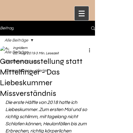
Beitrag
Alle Beiträge
ingridiem
Alle Beiträge
22. Aug. 2019
3 Min. Lesezeit
Gartenausstellung statt
Single mit Schuss
Mittelfinger - Das
Diemensionen - allerlei
Liebeskummer
Missverständnis
Die erste Hälfte von 2018 hatte ich 
Liebeskummer. Zum ersten Mal und so 
richtig schlimm, mit tagelang nicht 
Schlafen können, Heulanfällen bis zum 
Erbrechen, richtig körperlichen 