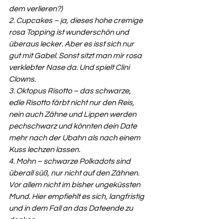
dem verlieren?)
2. Cupcakes – ja, dieses hohe cremige 
rosa Topping ist wunderschön und 
überaus lecker. Aber es isst sich nur 
gut mit Gabel. Sonst sitzt man mir rosa 
verklebter Nase da. Und spielt Clini 
Clowns.
3. Oktopus Risotto
– das schwarze, 
edle Risotto färbt nicht nur den Reis, 
nein auch Zähne und Lippen werden 
pechschwarz und könnten dein Date 
mehr nach der Ubahn als nach einem 
Kuss lechzen lassen.
4. Mohn – schwarze Polkadots sind 
überall süß, nur nicht auf den Zähnen. 
Vor allem nicht im bisher ungeküssten 
Mund. Hier empfiehlt es sich, langfristig 
und in dem Fall an das Dateende zu 