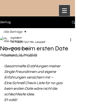
Beitrag
Alle Beiträge
ingridiem
Alle Beiträge
14. Mai 2019
2 Min. Lesezeit
No-gos beim ersten Date
Single mit Schuss
Aktualisiert:
15. Mai 2019
Diemensionen - allerlei
Gesammelte Erzählungen meiner 
Single Freundinnen und eigene 
Erfahrungen versichern mir – 
Eine Schnell Check Liste für no-gos 
beim ersten Date wäre nicht die 
schlechteste Idee.
Et voilà!