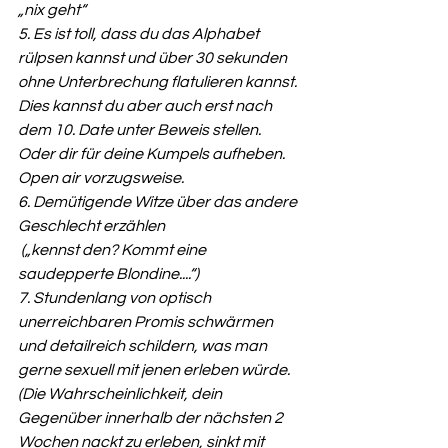
„nix geht“
5. Es ist toll, dass du das Alphabet 
rülpsen kannst und über 30 sekunden 
ohne Unterbrechung flatulieren kannst. 
Dies kannst du aber auch erst nach 
dem 10. Date unter Beweis stellen. 
Oder dir für deine Kumpels aufheben. 
Open air vorzugsweise.
6. Demütigende Witze über das andere 
Geschlecht erzählen 
 („kennst den? Kommt eine 
saudepperte Blondine....“)
7. Stundenlang von optisch 
unerreichbaren Promis schwärmen 
und detailreich schildern, was man 
gerne sexuell mit jenen erleben würde. 
(Die Wahrscheinlichkeit, dein 
Gegenüber innerhalb der nächsten 2 
Wochen nackt zu erleben, sinkt mit 