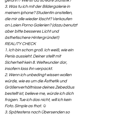
geführt? Wie ist da so eure Statistik?
3. Was tu ich mit der Bildergalerie in 
meinem iphone? Studentin anstellen, 
die mir alle wieder löscht? Verkaufen 
an Laien Porno Galerien? (dazu benutzt 
aber bitte besseres Licht und 
ästhetischere Hintergründe!!)
REALITY CHECK
1. Ich bin schon groß. Ich weiß, wie ein 
Penis aussieht. Deiner stellt mit 
Sicherheit kein 8. Weltwunder dar, 
insofern lass ihn verpackt.
2. Wenn ich unbedingt wissen wollen 
würde, wie es um die Ästhetik und 
Größenverhältnisse deines Zebedäus 
bestellt ist, believe me, würde ich dich 
fragen. Tue ich das nicht, will ich kein 
Foto. Simple as that. ☺
3. Spätestens nach Übersenden so 