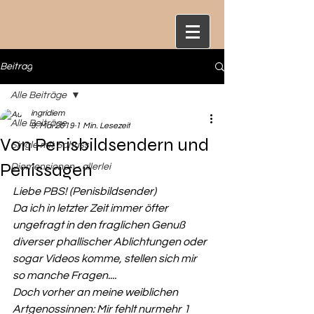
Beitrag
Alle Beiträge
ingridiem
Alle Beiträge
9. Mai 2019
1 Min. Lesezeit
Von Penisbildsendern und
Single mit Schuss
Penissagen
Diemensionen - allerlei
Liebe PBS! (Penisbildsender)
Da ich in letzter Zeit immer öfter 
ungefragt in den fraglichen Genuß 
diverser phallischer Ablichtungen oder 
sogar Videos komme, stellen sich mir 
so manche Fragen....
Doch vorher an meine weiblichen 
Artgenossinnen: Mir fehlt nurmehr 1 