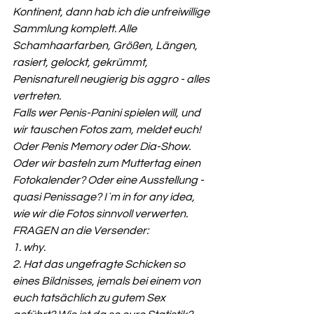
Kontinent, dann hab ich die unfreiwillige 
Sammlung komplett. Alle 
Schamhaarfarben, Größen, Längen, 
rasiert, gelockt, gekrümmt, 
Penisnaturell neugierig bis aggro - alles 
vertreten. 
Falls wer Penis-Panini spielen will, und 
wir tauschen Fotos zam, meldet euch! 
Oder Penis Memory oder Dia-Show. 
Oder wir basteln zum Muttertag einen 
Fotokalender? Oder eine Ausstellung - 
quasi Penissage? I`m in for any idea, 
wie wir die Fotos sinnvoll verwerten.
FRAGEN an die Versender:
1. why.
2. Hat das ungefragte Schicken so 
eines Bildnisses, jemals bei einem von 
euch tatsächlich zu gutem Sex 